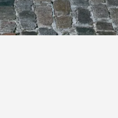
CREATIVE GALLERY
All
Corporate / Événementiel
Nature
Portraits
Street
Associatif