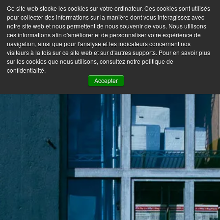
Skip
Ce site web stocke les cookies sur votre ordinateur. Ces cookies sont utilisés
to
pour collecter des informations sur la manière dont vous interagissez avec
Frédéric Coignot –
M
notre site web et nous permettent de nous souvenir de vous. Nous utilisons
content
e
Photographe
ces informations afin d'améliorer et de personnaliser votre expérience de
navigation, ainsi que pour l'analyse et les indicateurs concernant nos
n
visiteurs à la fois sur ce site web et sur d'autres supports. Pour en savoir plus
u
sur les cookies que nous utilisons, consultez notre politique de
B
confidentialité.
u
Accepter
t
t
o
n