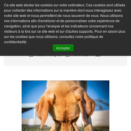
Skip
Ce site web stocke les cookies sur votre ordinateur. Ces cookies sont utilisés
Frédéric Coignot –
M
to
pour collecter des informations sur la manière dont vous interagissez avec
e
Photographe
content
notre site web et nous permettent de nous souvenir de vous. Nous utilisons
n
ces informations afin d'améliorer et de personnaliser votre expérience de
navigation, ainsi que pour l'analyse et les indicateurs concernant nos
u
visiteurs à la fois sur ce site web et sur d'autres supports. Pour en savoir plus
B
sur les cookies que nous utilisons, consultez notre politique de
u
_DSC3285-Modifier
confidentialité.
t
Accepter
t
Frédéric Coignot
4 avril 2024
o
n