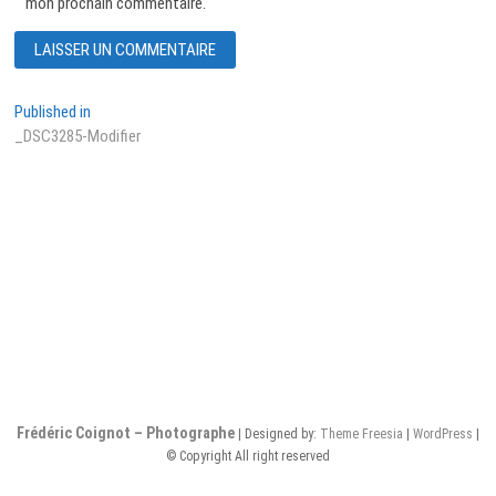
mon prochain commentaire.
Navigation
Published in
_DSC3285-Modifier
de
l’article
Frédéric Coignot – Photographe
| Designed by:
Theme Freesia
|
WordPress
|
© Copyright All right reserved