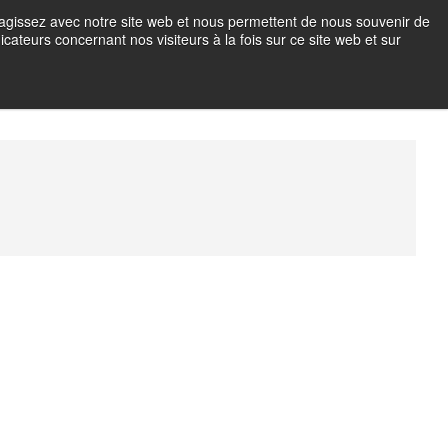
teragissez avec notre site web et nous permettent de nous souvenir de
icateurs concernant nos visiteurs à la fois sur ce site web et sur
OTO EN IMMERSION
M
e
n
u
B
u
t
t
o
n