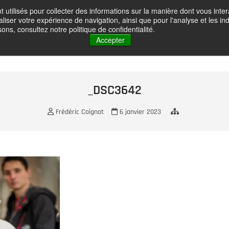
t utilisés pour collecter des informations sur la manière dont vous in
oignot – Photographe
liser votre expérience de navigation, ainsi que pour l'analyse et les ind
HOME
GALLERY
ABOUT ME
CONTACT
VOYAGES PH
ons, consultez notre politique de confidentialité.
Accepter
_DSC3642
Frédéric Coignot
6 janvier 2023