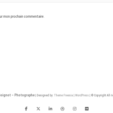
our mon prochain commentaire.
Coignot – Photographe
| Designed by:
Theme Freesia
|
WordPress
| © Copyright All r
facebook
twitter
linkedin
dribbble
instagram
flickr