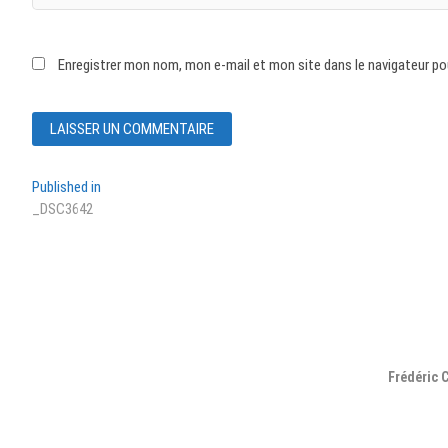
Enregistrer mon nom, mon e-mail et mon site dans le navigateur p
Navigation
Published in
_DSC3642
de
l’article
Frédéric 