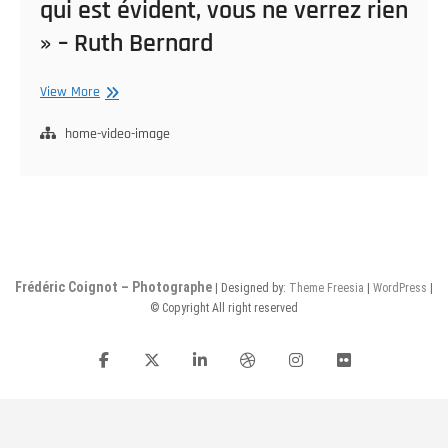
qui est évident, vous ne verrez rien
» – Ruth Bernard
«
View More
Si
vous
home-video-image
vous
contentez
de
voir
ce
qui
est
Frédéric Coignot – Photographe
| Designed by:
Theme Freesia
|
WordPress
|
évident,
© Copyright All right reserved
vous
ne
facebook
twitter
linkedin
dribbble
instagram
flickr
verrez
rien
»
–
Ruth