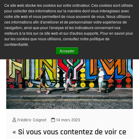
Skip
Ce site web stocke les cookies sur votre ordinateur. Ces cookies sont utilisés
Frédéric Coignot –
M
to
pour collecter des informations sur la manière dont vous interagissez avec
e
Photographe
content
notre site web et nous permettent de nous souvenir de vous. Nous utilisons
n
ces informations afin d'améliorer et de personnaliser votre expérience de
navigation, ainsi que pour l'analyse et les indicateurs concernant nos
u
visiteurs à la fois sur ce site web et sur d'autres supports. Pour en savoir plus
B
sur les cookies que nous utilisons, consultez notre politique de
u
confidentialité.
t
Accepter
t
o
n
Frédéric Coignot
14 mars 2023
« Si vous vous contentez de voir ce