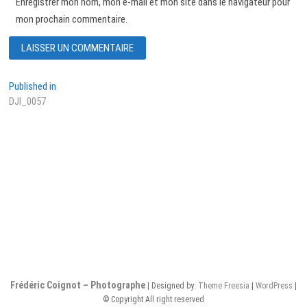
Enregistrer mon nom, mon e-mail et mon site dans le navigateur pour
mon prochain commentaire.
Navigation
Published in
DJI_0057
de
l’article
Frédéric Coignot – Photographe
| Designed by:
Theme Freesia
|
WordPress
|
© Copyright All right reserved