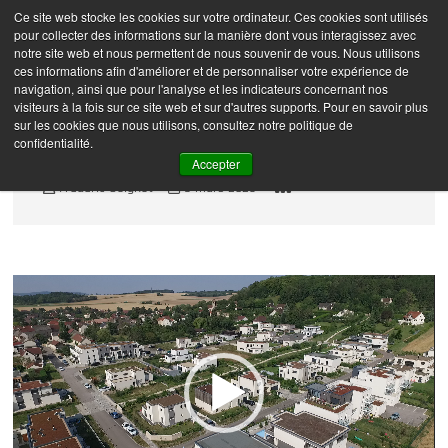
Skip
Ce site web stocke les cookies sur votre ordinateur. Ces cookies sont utilisés
Frédéric Coignot –
M
to
pour collecter des informations sur la manière dont vous interagissez avec
e
Photographe
content
notre site web et nous permettent de nous souvenir de vous. Nous utilisons
n
ces informations afin d'améliorer et de personnaliser votre expérience de
navigation, ainsi que pour l'analyse et les indicateurs concernant nos
u
visiteurs à la fois sur ce site web et sur d'autres supports. Pour en savoir plus
B
sur les cookies que nous utilisons, consultez notre politique de
u
DJI_0057
confidentialité.
t
Accepter
t
Frédéric Coignot
9 mars 2023
o
n
Lecteur
vidéo