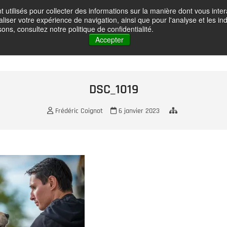
t utilisés pour collecter des informations sur la manière dont vous in
oignot – Photographe
liser votre expérience de navigation, ainsi que pour l'analyse et les ind
HOME
GALLERY
ABOUT ME
CONTACT
VOYAGES PH
ons, consultez notre politique de confidentialité.
Accepter
DSC_1019
Frédéric Coignot
6 janvier 2023