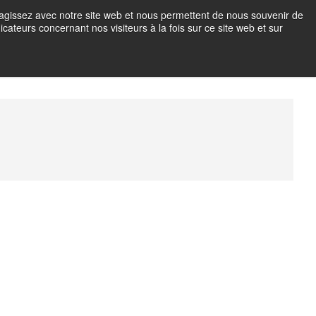
teragissez avec notre site web et nous permettent de nous souvenir de
icateurs concernant nos visiteurs à la fois sur ce site web et sur
OTO EN IMMERSION
M
e
n
u
B
u
t
t
o
n