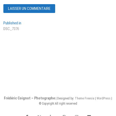
Navigation
Published in
DSC_7376
de
l’article
Frédéric Coignot – Photographe
| Designed by:
Theme Freesia
|
WordPress
|
© Copyright All right reserved