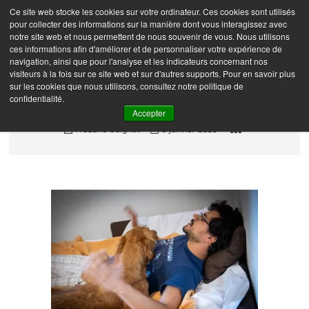
Skip
Ce site web stocke les cookies sur votre ordinateur. Ces cookies sont utilisés
Frédéric Coignot –
M
to
pour collecter des informations sur la manière dont vous interagissez avec
e
Photographe
content
notre site web et nous permettent de nous souvenir de vous. Nous utilisons
n
ces informations afin d'améliorer et de personnaliser votre expérience de
navigation, ainsi que pour l'analyse et les indicateurs concernant nos
u
visiteurs à la fois sur ce site web et sur d'autres supports. Pour en savoir plus
B
sur les cookies que nous utilisons, consultez notre politique de
u
DSC_7376
confidentialité.
t
Accepter
t
Frédéric Coignot
6 janvier 2023
o
n