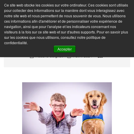
Skip
Ce site web stocke les cookies sur votre ordinateur. Ces cookies sont utilisés
Frédéric Coignot –
M
to
pour collecter des informations sur la manière dont vous interagissez avec
e
Photographe
content
notre site web et nous permettent de nous souvenir de vous. Nous utilisons
n
ces informations afin d'améliorer et de personnaliser votre expérience de
navigation, ainsi que pour l'analyse et les indicateurs concernant nos
u
visiteurs à la fois sur ce site web et sur d'autres supports. Pour en savoir plus
B
sur les cookies que nous utilisons, consultez notre politique de
u
FCO_1022-Modifier
confidentialité.
t
Accepter
t
Frédéric Coignot
4 avril 2024
o
n