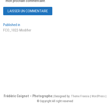
mon prochain commentaire.
Navigation
Published in
FCO_1022-Modifier
de
l’article
Frédéric Coignot – Photographe
| Designed by:
Theme Freesia
|
WordPress
|
© Copyright All right reserved