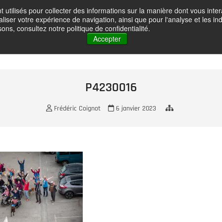
t utilisés pour collecter des informations sur la manière dont vous in
oignot – Photographe
liser votre expérience de navigation, ainsi que pour l'analyse et les ind
HOME
GALLERY
ABOUT ME
CONTACT
VOYAGES PH
ons, consultez notre politique de confidentialité.
Accepter
P4230016
Frédéric Coignot
6 janvier 2023