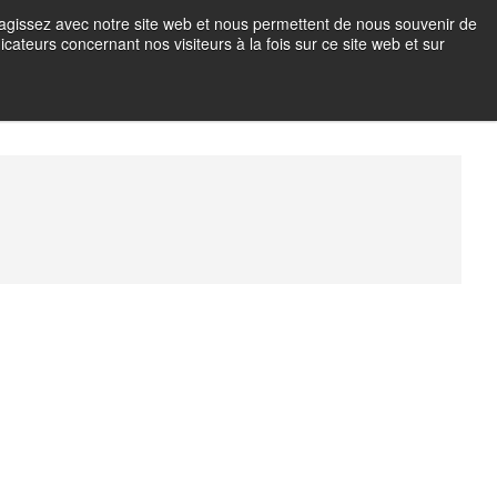
teragissez avec notre site web et nous permettent de nous souvenir de
icateurs concernant nos visiteurs à la fois sur ce site web et sur
OTO EN IMMERSION
M
e
n
u
B
u
t
t
o
n