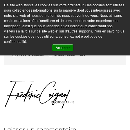
Skip
Ce site web stocke les cookies sur votre ordinateur. Ces cookies sont utilisés
Frédéric Coignot –
M
to
pour collecter des informations sur la manière dont vous interagissez avec
e
Photographe
content
notre site web et nous permettent de nous souvenir de vous. Nous utilisons
n
ces informations afin d'améliorer et de personnaliser votre expérience de
navigation, ainsi que pour l'analyse et les indicateurs concernant nos
u
visiteurs à la fois sur ce site web et sur d'autres supports. Pour en savoir plus
B
sur les cookies que nous utilisons, consultez notre politique de
u
Signature FC Noire
confidentialité.
t
Accepter
t
Frédéric Coignot
13 août 2020
o
n