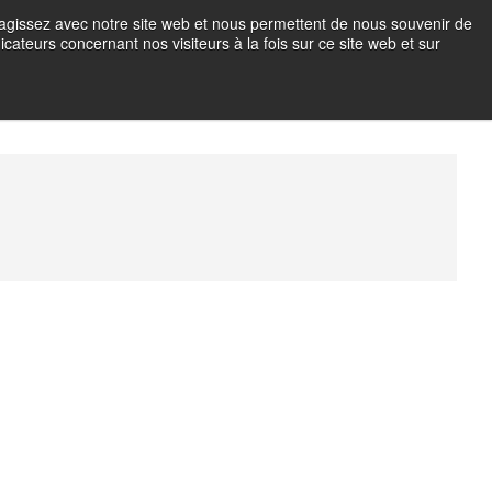
teragissez avec notre site web et nous permettent de nous souvenir de
icateurs concernant nos visiteurs à la fois sur ce site web et sur
OTO EN IMMERSION
M
e
n
u
B
u
t
t
o
n