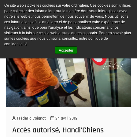
Skip
Ce site web stocke les cookies sur votre ordinateur. Ces cookies sont utilisés
Frédéric Coignot –
M
to
pour collecter des informations sur la manière dont vous interagissez avec
e
Photographe
content
notre site web et nous permettent de nous souvenir de vous. Nous utilisons
n
ces informations afin d'améliorer et de personnaliser votre expérience de
navigation, ainsi que pour l'analyse et les indicateurs concernant nos
u
visiteurs à la fois sur ce site web et sur d'autres supports. Pour en savoir plus
B
sur les cookies que nous utilisons, consultez notre politique de
u
confidentialité.
t
Accepter
t
o
n
Frédéric Coignot
24 avril 2019
Accès autorisé, Handi’Chiens